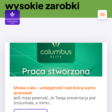
wysokie zarobki
Przejdź
do
treści
Mowa ciała – umiejętność nad którą warto
pracować
Jeśli masz pewność, że Twoja prezentacja jest
zrozumiała, a mimo…