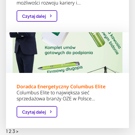
możliwości rozwoju kariery i…
Czytaj dalej
Doradca Energetyczny Columbus Elite
Columbus Elite to największa sieć
sprzedażowa branży OZE w Polsce…
Czytaj dalej
Stronicowanie
1
2
3
>