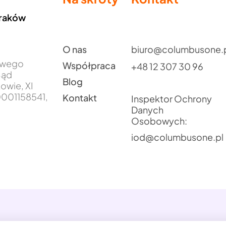
Kraków
O nas
biuro@columbusone.
jowego
Współpraca
+48 12 307 30 96
Sąd
Blog
owie, XI
001158541,
Kontakt
Inspektor Ochrony
Danych
Osobowych:
iod@columbusone.pl