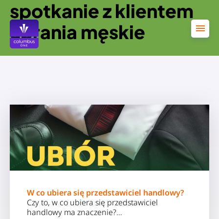
spotkanie z klientem
Przejdź
do
treści
ubrania męskie
W co ubiera się przedstawiciel handlowy?
Czy to, w co ubiera się przedstawiciel
handlowy ma znaczenie?…