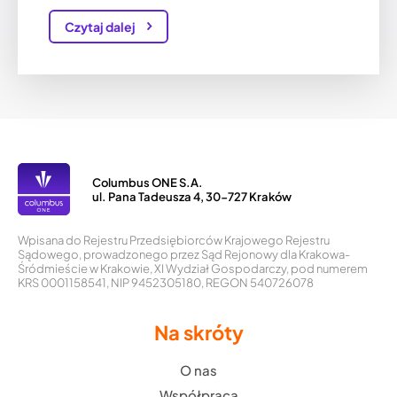
Czytaj dalej
Columbus ONE S.A.
ul. Pana Tadeusza 4, 30-727 Kraków
Wpisana do Rejestru Przedsiębiorców Krajowego Rejestru
Sądowego, prowadzonego przez Sąd Rejonowy dla Krakowa-
Śródmieście w Krakowie, XI Wydział Gospodarczy, pod numerem
KRS 0001158541, NIP 9452305180, REGON 540726078
Na skróty
O nas
Współpraca