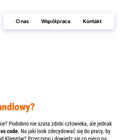
O nas
Współpraca
Kontakt
handlowy?
nie? Podobno nie szata zdobi człowieka, ale jednak
ess code
. Na jaki look zdecydować się do pracy, by
 Klientów? Przeczytaj i dowiedz się co nieco na