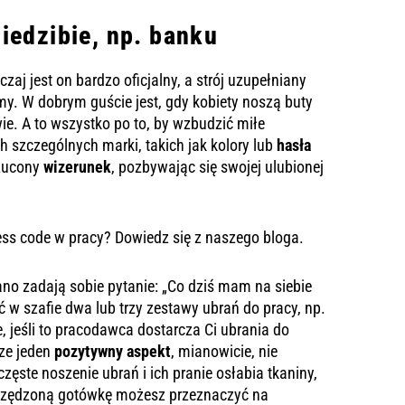
iedzibie, np. banku
aj jest on bardzo oficjalny, a strój uzupełniany
my. W dobrym guście jest, gdy kobiety noszą buty
e. A to wszystko po to, by wzbudzić miłe
h szczególnych marki, takich jak kolory lub
hasła
rzucony
wizerunek
, pozbywając się swojej ulubionej
ss code w pracy? Dowiedz się z naszego bloga.
o rano zadają sobie pytanie: „Co dziś mam na siebie
ć w szafie dwa lub trzy zestawy ubrań do pracy, np.
, jeśli to pracodawca dostarcza Ci ubrania do
ze jeden
pozytywny aspekt
, mianowicie, nie
ęste noszenie ubrań i ich pranie osłabia tkaniny,
oszczędzoną gotówkę możesz przeznaczyć na