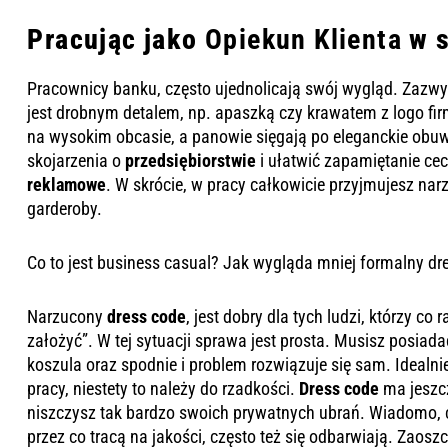
Pracując jako
Opiekun Klienta
w s
Pracownicy banku, często ujednolicają swój wygląd. Zazwycz
jest drobnym detalem, np. apaszką czy krawatem z logo fir
na wysokim obcasie, a panowie sięgają po eleganckie obuwi
skojarzenia o
przedsiębiorstwie
i ułatwić zapamiętanie cec
reklamowe
. W skrócie, w pracy całkowicie przyjmujesz na
garderoby.
Co to jest business casual?
Jak wygląda mniej formalny dre
Narzucony
dress code
, jest dobry dla tych ludzi, którzy c
założyć”. W tej sytuacji sprawa jest prosta. Musisz posiada
koszula oraz spodnie i problem rozwiązuje się sam. Idealnie
pracy, niestety to należy do rzadkości.
Dress code
ma jeszc
niszczysz tak bardzo swoich prywatnych ubrań. Wiadomo, cz
przez co tracą na jakości, często też się odbarwiają. Za