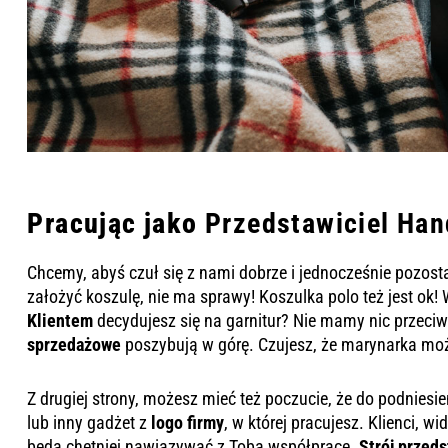
Pracując jako
Przedstawiciel Ha
Chcemy, abyś czuł się z nami dobrze i jednocześnie pozost
założyć koszulę, nie ma sprawy! Koszulka polo też jest ok! 
Klientem
decydujesz się na garnitur? Nie mamy nic przeciwk
sprzedażowe
poszybują w górę. Czujesz, że marynarka może
Z drugiej strony, możesz mieć też poczucie, że do podniesi
lub inny gadżet z
logo firmy
, w której pracujesz. Klienci, w
będą chętniej nawiązywać z Tobą współpracę.
Strój przed