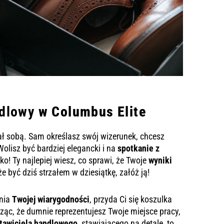
ndlowy
w Columbus Elite
ał sobą. Sam określasz swój wizerunek, chcesz
Wolisz być bardziej elegancki i na
spotkanie z
o! Ty najlepiej wiesz, co sprawi, że Twoje
wyniki
 być dziś strzałem w dziesiątkę, załóż ją!
enia
Twojej wiarygodności
, przyda Ci się koszulka
idząc, że dumnie reprezentujesz Twoje miejsce pracy,
stawiciela handlowego,
stawiającego na detale, to