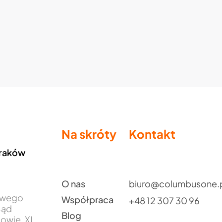
Na skróty
Kontakt
Kraków
O nas
biuro@columbusone.
jowego
Współpraca
+48 12 307 30 96
Sąd
Blog
owie, XI