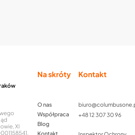
Na skróty
Kontakt
Kraków
O nas
biuro@columbusone.
jowego
Współpraca
+48 12 307 30 96
Sąd
Blog
owie, XI
001158541,
Kontakt
Inspektor Ochrony