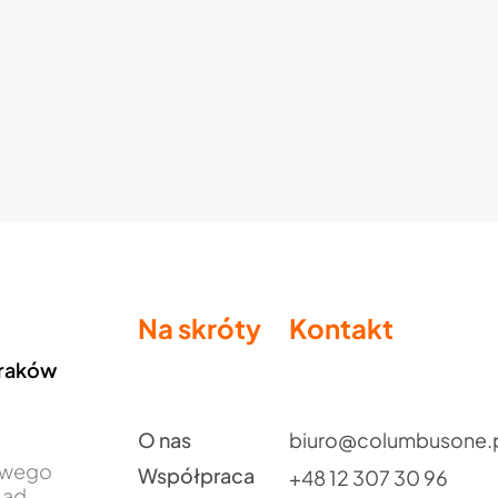
Na skróty
Kontakt
Kraków
O nas
biuro@columbusone.
jowego
Współpraca
+48 12 307 30 96
Sąd