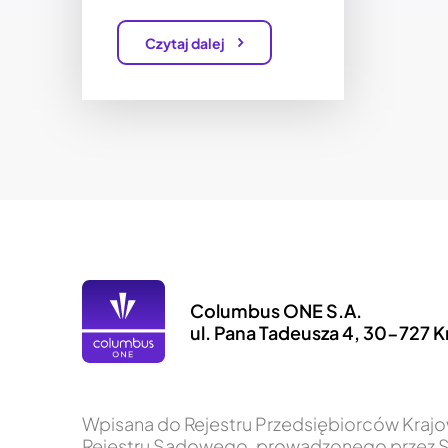
Czytaj dalej
Columbus ONE S.A.
ul. Pana Tadeusza 4, 30-727 
Wpisana do Rejestru Przedsiębiorców Kra
Rejestru Sądowego, prowadzonego przez 