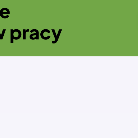
ie
w pracy