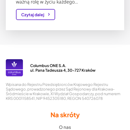
ważną rolę w życiu każdego…
Czytaj dalej
Columbus ONE S.A.
ul. Pana Tadeusza 4, 30-727 Kraków
Wpisana do Rejestru Przedsiębiorców Krajowego Rejestru
Sądowego, prowadzonego przez Sąd Rejonowy dla Krakowa-
Śródmieście w Krakowie, XI Wydział Gospodarczy, pod numerem
KRS 0001158541, NIP 9452305180, REGON 540726078
Na skróty
O nas