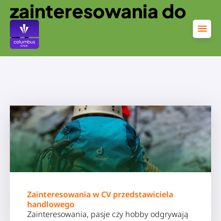
zainteresowania do
Przejdź
do
treści
cv
Zainteresowania w CV przedstawiciela
handlowego
Zainteresowania, pasje czy hobby odgrywają