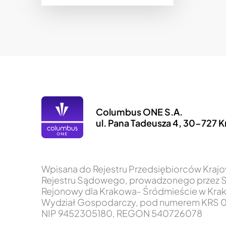
Columbus ONE S.A.
ul. Pana Tadeusza 4, 30-727 
Wpisana do Rejestru Przedsiębiorców Kra
Rejestru Sądowego, prowadzonego przez 
Rejonowy dla Krakowa- Śródmieście w Krak
Wydział Gospodarczy, pod numerem KRS 0
NIP 9452305180, REGON 540726078