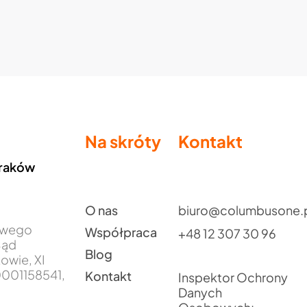
Na skróty
Kontakt
Kraków
O nas
biuro@columbusone.
jowego
Współpraca
+48 12 307 30 96
Sąd
Blog
owie, XI
001158541,
Kontakt
Inspektor Ochrony
Danych