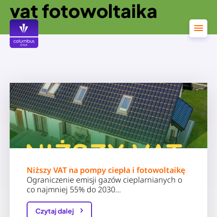
vat fotowoltaika
Przejdź
do
treści
Niższy VAT na pompy ciepła i fotowoltaikę
Ograniczenie emisji gazów cieplarnianych o
co najmniej 55% do 2030…
Czytaj dalej