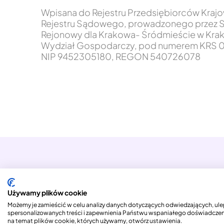
Wpisana do Rejestru Przedsiębiorców Kra
Rejestru Sądowego, prowadzonego przez 
Rejonowy dla Krakowa- Śródmieście w Krak
Wydział Gospodarczy, pod numerem KRS 0
NIP 9452305180, REGON 540726078
Copyright © 2026 Columbus ONE S.A.
Używamy plików cookie
Możemy je zamieścić w celu analizy danych dotyczących odwiedzających, ulep
spersonalizowanych treści i zapewnienia Państwu wspaniałego doświadczenia
na temat plików cookie, których używamy, otwórz ustawienia.