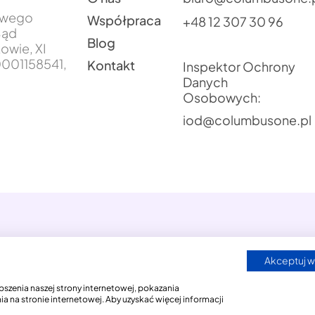
jowego
Współpraca
+48 12 307 30 96
Sąd
Blog
owie, XI
001158541,
Kontakt
Inspektor Ochrony
Danych
Osobowych:
iod@columbusone.pl
Akceptuj w
Polityka Prywatności
Przetwarzanie Danych Oso
szenia naszej strony internetowej, pokazania
 na stronie internetowej. Aby uzyskać więcej informacji