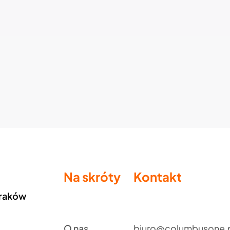
Na skróty
Kontakt
Kraków
O nas
biuro@columbusone.