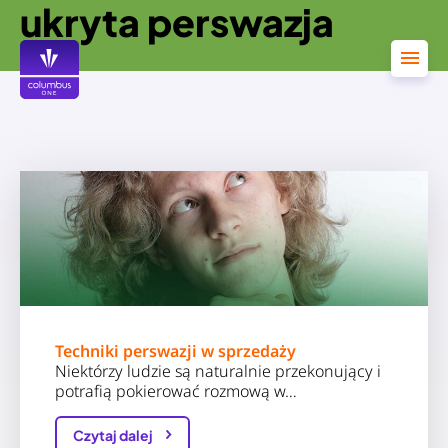
ukryta perswazja
Przejdź
do
treści
Techniki perswazji w sprzedaży
Niektórzy ludzie są naturalnie przekonujący i
potrafią pokierować rozmową w…
Czytaj dalej