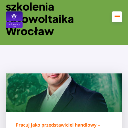
szkolenia
Przejdź
do
treści
fotowoltaika
Wrocław
Pracuj jako przedstawiciel handlowy –