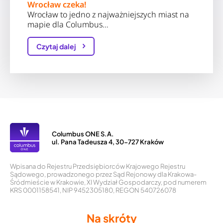
Wrocław czeka!
Wrocław to jedno z najważniejszych miast na
mapie dla Columbus…
Czytaj dalej
Columbus ONE S.A.
ul. Pana Tadeusza 4, 30-727 Kraków
Wpisana do Rejestru Przedsiębiorców Krajowego Rejestru
Sądowego, prowadzonego przez Sąd Rejonowy dla Krakowa-
Śródmieście w Krakowie, XI Wydział Gospodarczy, pod numerem
KRS 0001158541, NIP 9452305180, REGON 540726078
Na skróty