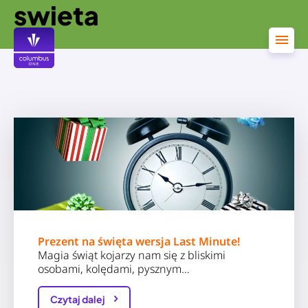
swieta
Przejdź
do
treści
Prezent na święta wersja Last Minute!
Magia świąt kojarzy nam się z bliskimi
osobami, kolędami, pysznym…
Czytaj dalej