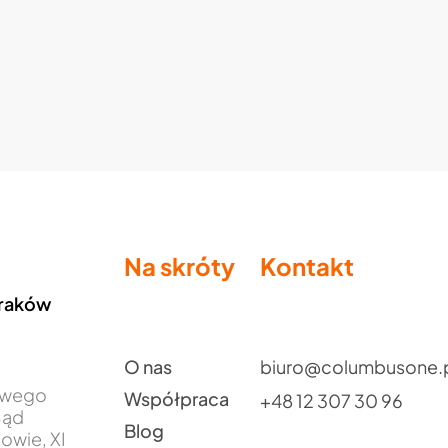
Na skróty
Kontakt
Kraków
O nas
biuro@columbusone.
jowego
Współpraca
+48 12 307 30 96
Sąd
Blog
owie, XI