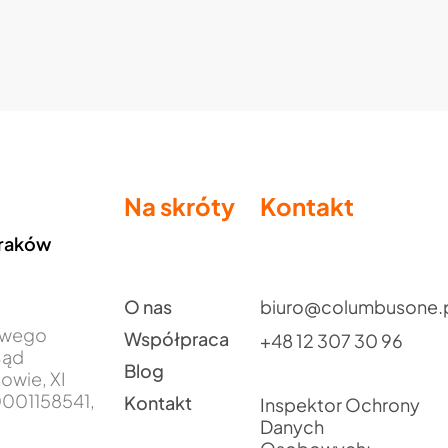
Na skróty
Kontakt
Kraków
O nas
biuro@columbusone.
jowego
Współpraca
+48 12 307 30 96
Sąd
Blog
owie, XI
001158541,
Kontakt
Inspektor Ochrony
Danych