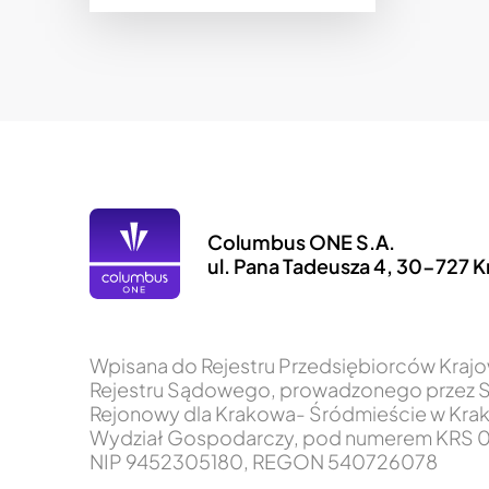
Columbus ONE S.A.
ul. Pana Tadeusza 4, 30-727 
Wpisana do Rejestru Przedsiębiorców Kra
Rejestru Sądowego, prowadzonego przez 
Rejonowy dla Krakowa- Śródmieście w Krak
Wydział Gospodarczy, pod numerem KRS 0
NIP 9452305180, REGON 540726078