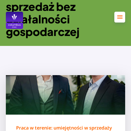
sprzedaż bez
Przejdź
do
treści
działalności
gospodarczej
Praca w terenie: umiejętności w sprzedaży