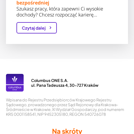
bezpośredniej
Szukasz pracy, która zapewni Ci wysokie
dochody? Chcesz rozpocząć karierę…
Czytaj dalej
Columbus ONE S.A.
ul. Pana Tadeusza 4, 30-727 Kraków
Wpisana do Rejestru Przedsiębiorców Krajowego Rejestru
Sądowego, prowadzonego przez Sąd Rejonowy dla Krakowa-
Śródmieście w Krakowie, XI Wydział Gospodarczy, pod numerem
KRS 0001158541, NIP 9452305180, REGON 540726078
Na skróty