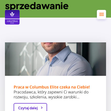
sprzedawanie
Przejdź
do
treści
Praca w Columbus Elite czeka na Ciebie!
Pracodawca, który zapewni Ci warunki do
rozwoju, szkolenia, wysokie zarobki…
Czytaj dalej