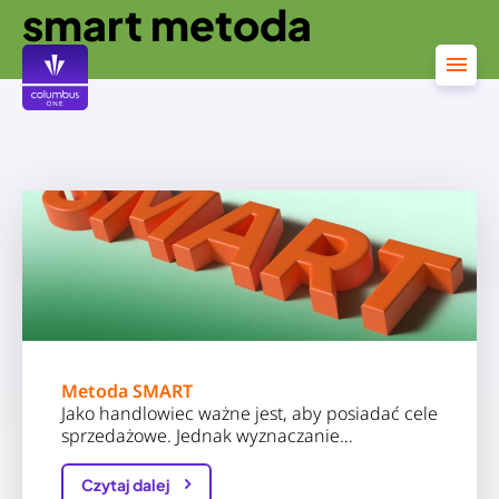
smart metoda
Przejdź
do
treści
Metoda SMART
Jako handlowiec ważne jest, aby posiadać cele
sprzedażowe. Jednak wyznaczanie…
Czytaj dalej