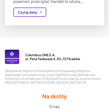
powinien przeczytać Handel to sztuka,…
Czytaj dalej
Columbus ONE S.A.
ul. Pana Tadeusza 4, 30-727 Kraków
Wpisana do Rejestru Przedsiębiorców Krajowego Rejestru
Sądowego, prowadzonego przez Sąd Rejonowy dla Krakowa-
Śródmieście w Krakowie, XI Wydział Gospodarczy, pod numerem
KRS 0001158541, NIP 9452305180, REGON 540726078
Na skróty
O nas