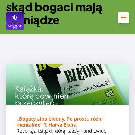
skąd bogaci mają
Przejdź
do
treści
pieniądze
„Bogaty albo biedny. Po prostu różni
mentalnie” T. Harva Ekera
Recenzja książki, którą każdy handlowiec