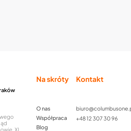
Na skróty
Kontakt
Kraków
O nas
biuro@columbusone.
jowego
Współpraca
+48 12 307 30 96
Sąd
Blog
owie, XI