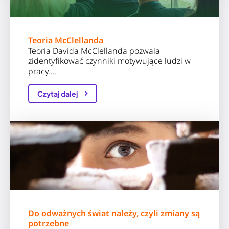
Teoria McClellanda
Teoria Davida McClellanda pozwala
zidentyfikować czynniki motywujące ludzi w
pracy….
Czytaj dalej
Do odważnych świat należy, czyli zmiany są
potrzebne