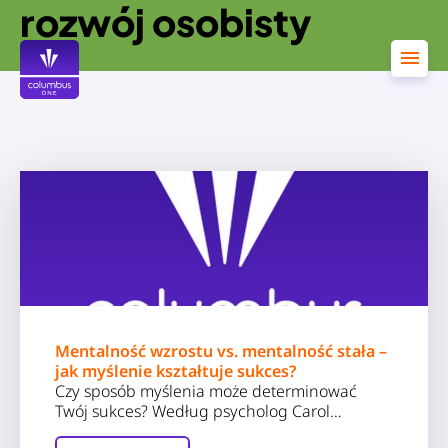
rozwój osobisty
Przejdź
do
treści
Mentalność wzrostu vs. mentalność stała –
jak myślenie kształtuje sukces?
Czy sposób myślenia może determinować
Twój sukces? Według psycholog Carol…