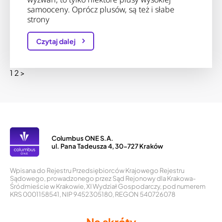
samooceny. Oprócz plusów, są też i słabe
strony
Czytaj dalej
Stronicowanie
1
2
>
wpisów
Columbus ONE S.A.
ul. Pana Tadeusza 4, 30-727 Kraków
Wpisana do Rejestru Przedsiębiorców Krajowego Rejestru
Sądowego, prowadzonego przez Sąd Rejonowy dla Krakowa-
Śródmieście w Krakowie, XI Wydział Gospodarczy, pod numerem
KRS 0001158541, NIP 9452305180, REGON 540726078