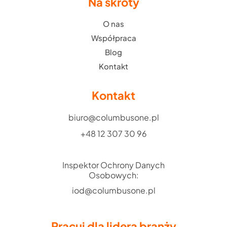
Na skróty
O nas
Współpraca
Blog
Kontakt
Kontakt
biuro@columbusone.pl
+48 12 307 30 96
Inspektor Ochrony Danych
Osobowych:
iod@columbusone.pl
Pracuj dla lidera branży