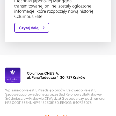
i Techniki Japońskiej Manggha,
transmitowanej online, zostały ogłoszone
informacje, które rozpoczęły nową historię
Columbus Elite.
Czytaj dalej
Columbus ONE S.A.
ul. Pana Tadeusza 4, 30-727 Kraków
Wpisana do Rejestru Przedsiębiorców Krajowego Rejestru
Sądowego, prowadzonego przez Sąd Rejonowy dla Krakowa-
Śródmieście w Krakowie, XI Wydział Gospodarczy, pod numerem
KRS 0001158541, NIP 9452305180, REGON 540726078