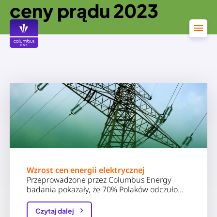
ceny prądu 2023
Przejdź
do
treści
Wzrost cen energii elektrycznej
Przeprowadzone przez Columbus Energy
badania pokazały, że 70% Polaków odczuło…
Czytaj dalej