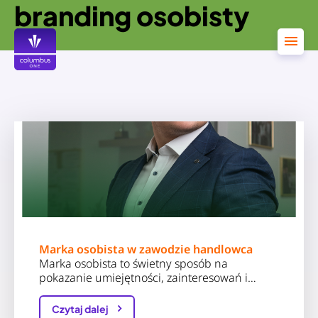
branding osobisty
Przejdź
do
treści
Marka osobista w zawodzie handlowca
Marka osobista to świetny sposób na
pokazanie umiejętności, zainteresowań i…
Czytaj dalej