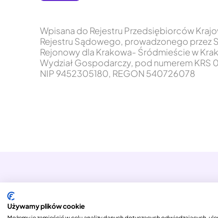
Wpisana do Rejestru Przedsiębiorców Kra
Rejestru Sądowego, prowadzonego przez 
Rejonowy dla Krakowa- Śródmieście w Krak
Wydział Gospodarczy, pod numerem KRS 0
NIP 9452305180, REGON 540726078
Copyright © 2026 Columbus ONE S.A.
Używamy plików cookie
Możemy je zamieścić w celu analizy danych dotyczących odwiedzających, ulep