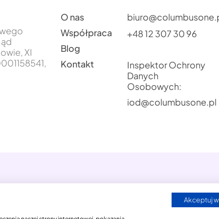
O nas
biuro@columbusone.
jowego
Współpraca
+48 12 307 30 96
Sąd
Blog
owie, XI
001158541,
Kontakt
Inspektor Ochrony
Danych
Osobowych:
iod@columbusone.pl
Akceptuj w
Polityka Prywatności
Przetwarzanie Danych Oso
szenia naszej strony internetowej, pokazania