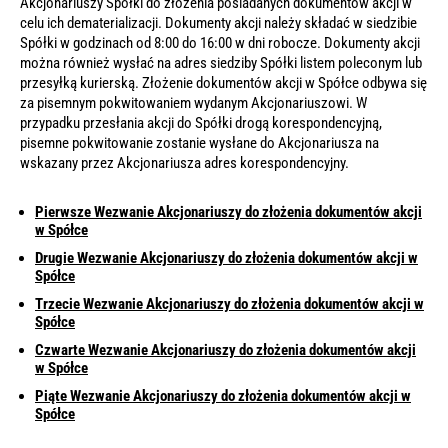
Akcjonariuszy Spółki do złożenia posiadanych dokumentów akcji w
celu ich dematerializacji. Dokumenty akcji należy składać w siedzibie
Spółki w godzinach od 8:00 do 16:00 w dni robocze. Dokumenty akcji
można również wysłać na adres siedziby Spółki listem poleconym lub
przesyłką kurierską. Złożenie dokumentów akcji w Spółce odbywa się
za pisemnym pokwitowaniem wydanym Akcjonariuszowi. W
przypadku przesłania akcji do Spółki drogą korespondencyjną,
pisemne pokwitowanie zostanie wysłane do Akcjonariusza na
wskazany przez Akcjonariusza adres korespondencyjny.
Pierwsze Wezwanie Akcjonariuszy do złożenia dokumentów akcji
w Spółce
Drug
ie Wezwanie Akcjonariuszy do złożenia dokumentów akcji w
Spółce
Trzecie Wezwanie Akcjonariuszy do złożenia dokumentów akcji w
Spółce
Czwarte Wezwanie Akcjonariuszy do złożenia doku
mentów akcji
w Spółce
Piąte Wezwanie Akcjonariuszy do złożenia dokumentów akcji w
Spółce