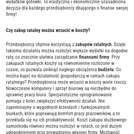
wydatków gotówki. To elastyczna i ekonomicznie uzasadniona
decyzja dla każdego przedsiębiorcy dbającego o finanse swojej
firmy!
Czy zakup ratalny można wrzucić w koszty?
Przedsiębiorcy chętnie korzystają z
zakupów ratalnych
. Dzięki
takiemu działaniu można rozłożyć większe wydatki na dogodne
raty, co znacznie ułatwia zarządzanie
finansami firmy
. Przy
zakupach ratalnych koszty są równomiernie rozłożone w
czasie, co pozwala uniknąć nagłego obciążenia
budżetu
. Co
można kupić na działalność gospodarczą w ramach zakupu
ratalnego? Przedsiębiorca może wrzucić w koszty wiele rzeczy.
Nowoczesne komputery i sprzęt biurowy są niezbędne do
sprawnej pracy biura. Specjalistyczne oprogramowanie
pomaga z kolei zwiększyć efektywność działań. Nie
zapominajmy o wygodnych krzesłach i funkcjonalnych
biurkach, które poprawiają komfort pracy pracowników, a to
przekłada się na ich produktywność. Koszt zakupu służbowego
samochodu również można rozłożyć w ratach, co jest dużym
udogodnieniem przy prowadzeniu własnej firmy. Możliwość