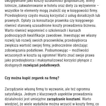
uwzględniane jako koszty działalności gospodarczej. Bilety
lotnicze, zakwaterowanie w hotelu oraz diety za wyżywienie –
wszystkie te elementy mogą znaleźć się w księgowości firmy.
Przedsiębiorcy często muszą korzystać z usług doradczych lub
prawnych. Opłaty za konsultacje prawnika czy księgowego
również stanowią uzasadnione koszty prowadzenia biznesu.
Warto również wspomnieć o szkoleniach i kursach
podnoszących kwalifikacje zawodowe. Inwestując we własny
rozwój lub rozwój swoich pracowników, przedsiębiorca
zwiększa wartość swojej firmy, jednocześnie obniżając
zobowiązania podatkowe. Podsumowując – możliwości
wrzuconych w koszta są ogromne! Warto znać swoje prawa
jako przedsiębiorca i maksymalizować korzyści płynące z
dostępnych
rozwiązań podatkowych
.
Czy można kupić zegarek na firmę?
Zarządzanie własną firmą to wyzwanie, ale też ogromna
satysfakcja. Jednym z kluczowych aspektów prowadzenia
działalności jest umiejętne
zarządzanie kosztami
. Warto
wiedzieć, że wiele wydatków można wrzucić w koszty firmy, co