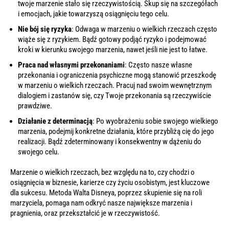
twoje marzenie stało się rzeczywistością. Skup się na szczegółach
i emocjach, jakie towarzyszą osiągnięciu tego celu.
Nie bój się ryzyka
: Odwaga w marzeniu o wielkich rzeczach często
wiąże się z ryzykiem. Bądź gotowy podjąć ryzyko i podejmować
kroki w kierunku swojego marzenia, nawet jeśli nie jest to łatwe.
Praca nad własnymi przekonaniami
: Często nasze własne
przekonania i ograniczenia psychiczne mogą stanowić przeszkodę
w marzeniu o wielkich rzeczach. Pracuj nad swoim wewnętrznym
dialogiem i zastanów się, czy Twoje przekonania są rzeczywiście
prawdziwe.
Działanie z determinacją
: Po wyobrażeniu sobie swojego wielkiego
marzenia, podejmij konkretne działania, które przybliżą cię do jego
realizacji. Bądź zdeterminowany i konsekwentny w dążeniu do
swojego celu.
Marzenie o wielkich rzeczach, bez względu na to, czy chodzi o
osiągnięcia w biznesie, karierze czy życiu osobistym, jest kluczowe
dla sukcesu. Metoda Walta Disneya, poprzez skupienie się na roli
marzyciela, pomaga nam odkryć nasze największe marzenia i
pragnienia, oraz przekształcić je w rzeczywistość.