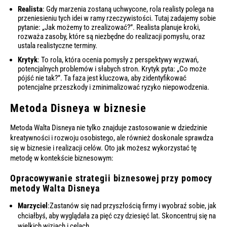
Realista
: Gdy marzenia zostaną uchwycone, rola realisty polega na
przeniesieniu tych idei w ramy rzeczywistości. Tutaj zadajemy sobie
pytanie: „Jak możemy to zrealizować?”. Realista planuje kroki,
rozważa zasoby, które są niezbędne do realizacji pomysłu, oraz
ustala realistyczne terminy.
Krytyk
: To rola, która ocenia pomysły z perspektywy wyzwań,
potencjalnych problemów i słabych stron. Krytyk pyta: „Co może
pójść nie tak?”. Ta faza jest kluczowa, aby zidentyfikować
potencjalne przeszkody i zminimalizować ryzyko niepowodzenia.
Metoda Disneya w biznesie
Metoda Walta Disneya nie tylko znajduje zastosowanie w dziedzinie
kreatywności i rozwoju osobistego, ale również doskonale sprawdza
się w biznesie i realizacji celów. Oto jak możesz wykorzystać tę
metodę w kontekście biznesowym:
Opracowywanie strategii biznesowej przy pomocy
metody Walta Disneya
Marzyciel
:Zastanów się nad przyszłością firmy i wyobraź sobie, jak
chciałbyś, aby wyglądała za pięć czy dziesięć lat. Skoncentruj się na
wielkich wizjach i celach.