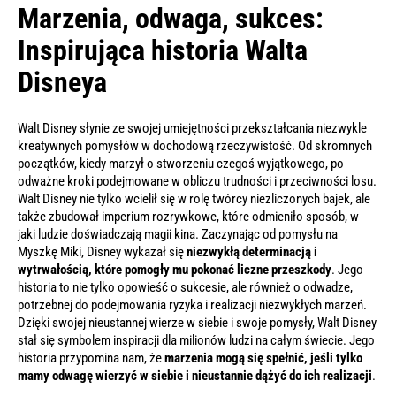
Marzenia, odwaga, sukces:
Inspirująca historia Walta
Disneya
Walt Disney słynie ze swojej umiejętności przekształcania niezwykle
kreatywnych pomysłów w dochodową rzeczywistość.
Od skromnych
początków, kiedy marzył o stworzeniu czegoś wyjątkowego, po
odważne kroki podejmowane w obliczu trudności i przeciwności losu.
Walt Disney nie tylko wcielił się w rolę twórcy niezliczonych bajek, ale
także zbudował imperium rozrywkowe, które odmieniło sposób, w
jaki ludzie doświadczają magii kina. Zaczynając od pomysłu na
Myszkę Miki, Disney wykazał się
niezwykłą determinacją i
wytrwałością, które pomogły mu pokonać liczne przeszkody
. Jego
historia to nie tylko opowieść o sukcesie, ale również o odwadze,
potrzebnej do podejmowania ryzyka i realizacji niezwykłych marzeń.
Dzięki swojej nieustannej wierze w siebie i swoje pomysły, Walt Disney
stał się symbolem inspiracji dla milionów ludzi na całym świecie. Jego
historia przypomina nam, że
marzenia mogą się spełnić, jeśli tylko
mamy odwagę wierzyć w siebie i nieustannie dążyć do ich realizacji
.