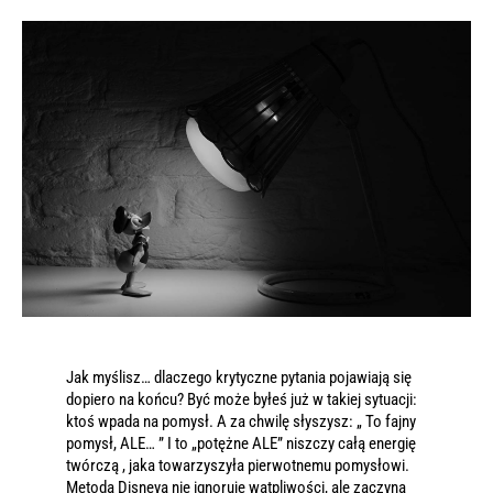
Jak myślisz… dlaczego krytyczne pytania pojawiają się
dopiero na końcu? Być może byłeś już w takiej sytuacji:
ktoś wpada na pomysł. A za chwilę słyszysz: „ To fajny
pomysł, ALE… ” I to „potężne ALE” niszczy całą energię
twórczą , jaka towarzyszyła pierwotnemu pomysłowi.
Metoda Disneya nie ignoruje wątpliwości, ale zaczyna