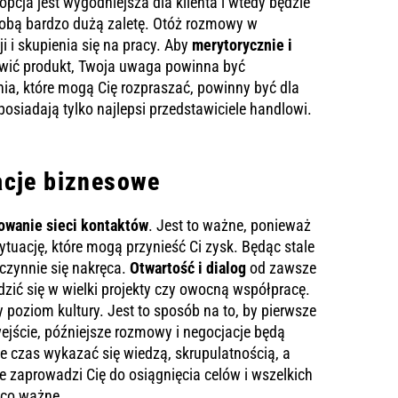
cja jest wygodniejsza dla klienta i wtedy będzie
 sobą bardzo dużą zaletę. Otóż rozmowy w
ji i skupienia się na pracy. Aby
merytorycznie i
awić produkt, Twoja uwaga powinna być
nia, które mogą Cię rozpraszać, powinny być dla
 posiadają tylko najlepsi przedstawiciele handlowi.
acje biznesowe
owanie sieci kontaktów
. Jest to ważne, ponieważ
ytuację, które mogą przynieść Ci zysk. Będąc stale
czynnie się nakręca.
Otwartość i dialog
od zawsze
dzić się w wielki projekty czy owocną współpracę.
 poziom kultury. Jest to sposób na to, by pierwsze
 wejście, późniejsze rozmowy i negocjacje będą
ie czas wykazać się wiedzą, skrupulatnością, a
e zaprowadzi Cię do osiągnięcia celów i wszelkich
 co ważne.