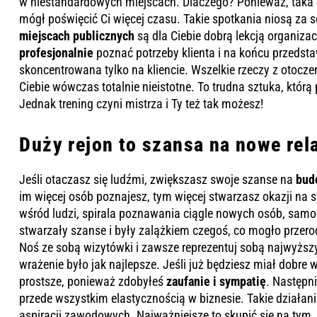
w niestandardowych miejscach. Dlaczego? Ponieważ, taka op
mógł poświęcić Ci więcej czasu. Takie spotkania niosą za
miejscach publicznych
są dla Ciebie dobrą lekcją organizac
profesjonalnie
poznać potrzeby klienta i na końcu przedst
skoncentrowana tylko na kliencie. Wszelkie rzeczy z otocze
Ciebie wówczas totalnie nieistotne. To trudna sztuka, którą
Jednak trening czyni mistrza i Ty też tak możesz!
Duży rejon to szansa na nowe rel
Jeśli otaczasz się ludźmi, zwiększasz swoje szanse na
bud
im więcej osób poznajesz, tym więcej stwarzasz okazji na s
wśród ludzi, spirala poznawania ciągle nowych osób, samo
stwarzały szanse i były zalążkiem czegoś, co mogło przero
Noś ze sobą wizytówki i zawsze reprezentuj sobą najwyższy
wrażenie było jak najlepsze. Jeśli już będziesz miał dobre
prostsze, ponieważ zdobyłeś
zaufanie i sympatię
. Następn
przede wszystkim elastycznością w biznesie. Takie działani
aspiracji zawodowych. Najważniejsze to skupić się na tym,