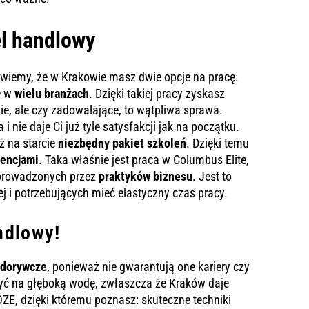
el handlowy
powiemy, że w Krakowie masz dwie opcje na pracę.
e w
wielu branżach
. Dzięki takiej pracy zyskasz
e, ale czy zadowalające, to wątpliwa sprawa.
 nie daje Ci już tyle satysfakcji jak na początku.
ż na starcie
niezbędny pakiet szkoleń
. Dzięki temu
encjami
. Taka właśnie jest praca w Columbus Elite,
 prowadzonych przez
praktyków biznesu
. Jest to
j i potrzebujących mieć elastyczny czas pracy.
ndlowy!
 dorywcze
, ponieważ nie gwarantują one kariery czy
czyć na głęboką wodę, zwłaszcza że Kraków daje
OZE, dzięki któremu poznasz: skuteczne techniki