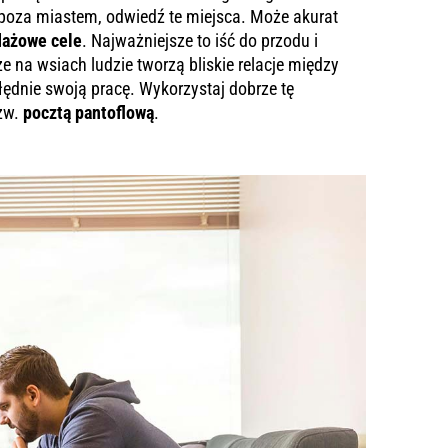
t poza miastem, odwiedź te miejsca. Może akurat
dażowe cele
. Najważniejsze to iść do przodu i
e na wsiach ludzie tworzą bliskie relacje między
łędnie swoją pracę. Wykorzystaj dobrze tę
tzw.
pocztą pantoflową
.