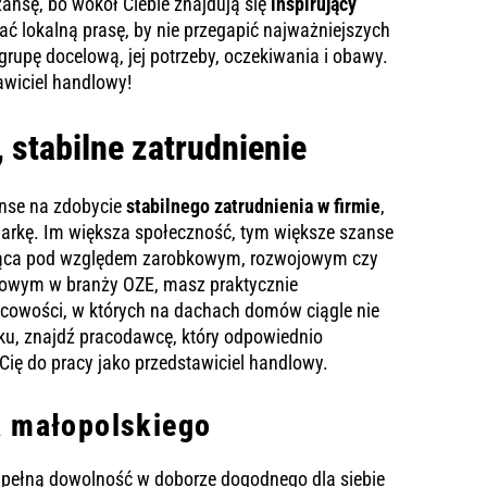
ansę, bo wokół Ciebie znajdują się
inspirujący
tać lokalną prasę, by nie przegapić najważniejszych
grupę docelową, jej potrzeby, oczekiwania i obawy.
tawiciel handlowy!
 stabilne zatrudnienie
nse na zdobycie
stabilnego zatrudnienia w firmie
,
arkę. Im większa społeczność, tym większe szanse
sująca pod względem zarobkowym, rozwojowym czy
dlowym w branży OZE, masz praktycznie
scowości, w których na dachach domów ciągle nie
tku, znajdź pracodawcę, który odpowiednio
Cię do pracy jako przedstawiciel handlowy.
a małopolskiego
pełną dowolność w doborze dogodnego dla siebie