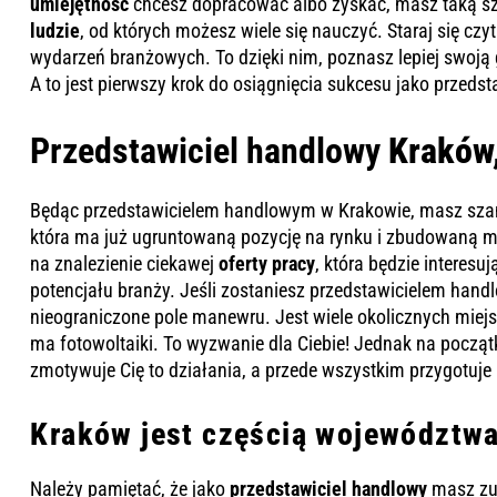
umiejętność
chcesz dopracować albo zyskać, masz taką sz
ludzie
, od których możesz wiele się nauczyć. Staraj się czy
wydarzeń branżowych. To dzięki nim, poznasz lepiej swoją 
A to jest pierwszy krok do osiągnięcia sukcesu jako przeds
Przedstawiciel handlowy
Kraków,
Będąc przedstawicielem handlowym w Krakowie, masz sza
która ma już ugruntowaną pozycję na rynku i zbudowaną m
na znalezienie ciekawej
oferty pracy
, która będzie intere
potencjału branży. Jeśli zostaniesz przedstawicielem han
nieograniczone pole manewru. Jest wiele okolicznych miej
ma fotowoltaiki. To wyzwanie dla Ciebie! Jednak na począ
zmotywuje Cię to działania, a przede wszystkim przygotuje 
Kraków jest częścią województw
Należy pamiętać, że jako
przedstawiciel handlowy
masz zu