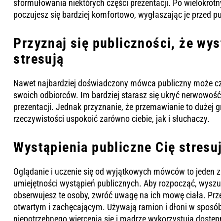
sformułowania niektórych części prezentacji. Po wielokrot
poczujesz się bardziej komfortowo, wygłaszając je przed p
Przyznaj się publiczności, że wys
stresują
Nawet najbardziej doświadczony mówca publiczny może cz
swoich odbiorców. Im bardziej starasz się ukryć nerwowość
prezentacji. Jednak przyznanie, że przemawianie to dużej g
rzeczywistości uspokoić zarówno ciebie, jak i słuchaczy.
Wystąpienia publiczne Cię stresuj
Oglądanie i uczenie się od wyjątkowych mówców to jeden 
umiejętności wystąpień publicznych. Aby rozpocząć, wysz
obserwujesz te osoby, zwróć uwagę na ich mowę ciała. Prz
otwartym i zachęcającym. Używają ramion i dłoni w sposób,
niepotrzebnego wiercenia się i mądrze wykorzystują dostęp