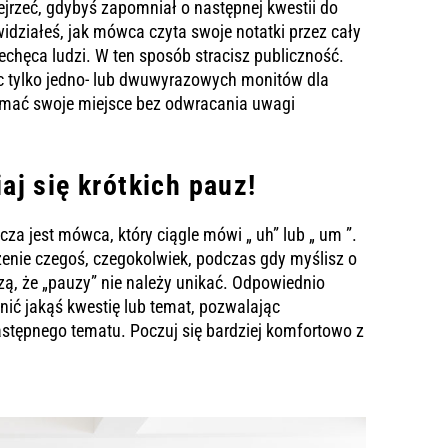
ejrzeć, gdybyś zapomniał o następnej kwestii do
widziałeś, jak mówca czyta swoje notatki przez cały
niechęca ludzi. W ten sposób stracisz publiczność.
c tylko jedno- lub dwuwyrazowych monitów dla
zymać swoje miejsce bez odwracania uwagi
aj się krótkich pauz!
a jest mówca, który ciągle mówi „ uh” lub „ um ”.
enie czegoś, czegokolwiek, podczas gdy myślisz o
ą, że „pauzy” nie należy unikać. Odpowiednio
 jakąś kwestię lub temat, pozwalając
stępnego tematu. Poczuj się bardziej komfortowo z