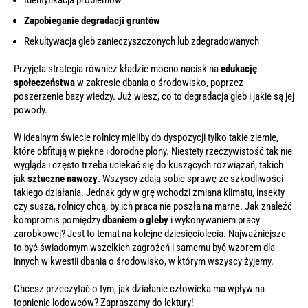
Identyfikacja problemów
Zapobieganie degradacji gruntów
Rekultywacja gleb zanieczyszczonych lub zdegradowanych
Przyjęta strategia również kładzie mocno nacisk na
edukację
społeczeństwa
w zakresie dbania o środowisko, poprzez
poszerzenie bazy wiedzy. Już wiesz, co to degradacja gleb i jakie są jej
powody.
W idealnym świecie rolnicy mieliby do dyspozycji tylko takie ziemie,
które obfitują w piękne i dorodne plony. Niestety rzeczywistość tak nie
wygląda i często trzeba uciekać się do kuszących rozwiązań, takich
jak
sztuczne nawozy
. Wszyscy zdają sobie sprawę ze szkodliwości
takiego działania. Jednak gdy w grę wchodzi zmiana klimatu, insekty
czy susza, rolnicy chcą, by ich praca nie poszła na marne. Jak znaleźć
kompromis pomiędzy
dbaniem o gleby
i wykonywaniem pracy
zarobkowej? Jest to temat na kolejne dziesięciolecia. Najważniejsze
to być świadomym wszelkich zagrożeń i samemu być wzorem dla
innych w kwestii dbania o środowisko, w którym wszyscy żyjemy.
Chcesz przeczytać o tym, jak działanie człowieka ma wpływ na
topnienie lodowców?
Zapraszamy do lektury
!