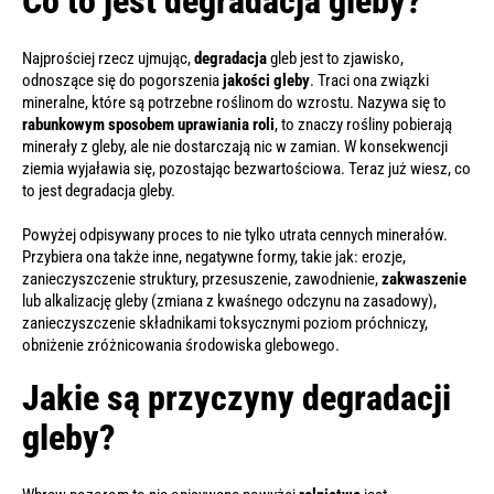
Co to jest degradacja gleby?
Najprościej rzecz ujmując,
degradacja
gleb jest to zjawisko,
odnoszące się do pogorszenia
jakości
gleby
. Traci ona związki
mineralne, które są potrzebne roślinom do wzrostu. Nazywa się to
rabunkowym sposobem uprawiania roli
, to znaczy rośliny pobierają
minerały z gleby, ale nie dostarczają nic w zamian. W konsekwencji
ziemia wyjaławia się, pozostając bezwartościowa. Teraz już wiesz, co
to jest degradacja gleby.
Powyżej odpisywany proces to nie tylko utrata cennych minerałów.
Przybiera ona także inne, negatywne formy, takie jak: erozje,
zanieczyszczenie struktury, przesuszenie, zawodnienie,
zakwaszenie
lub alkalizację gleby (zmiana z kwaśnego odczynu na zasadowy),
zanieczyszczenie składnikami toksycznymi poziom próchniczy,
obniżenie zróżnicowania środowiska glebowego.
Jakie są przyczyny degradacji
gleby?