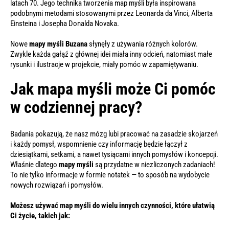
latach 70. Jego technika tworzenia map myśli była inspirowana
podobnymi metodami stosowanymi przez Leonarda da Vinci, Alberta
Einsteina i Josepha Donalda Novaka.
Nowe
mapy myśli Buzana
słynęły z używania różnych kolorów.
Zwykle każda gałąź z głównej idei miała inny odcień, natomiast małe
rysunki i ilustracje w projekcie, miały pomóc w zapamiętywaniu.
Jak mapa myśli może Ci pomóc
w codziennej pracy?
Badania pokazują, że nasz mózg lubi pracować na zasadzie skojarzeń
i każdy pomysł, wspomnienie czy informację będzie łączył z
dziesiątkami, setkami, a nawet tysiącami innych pomysłów i koncepcji.
Właśnie dlatego
mapy myśli
są przydatne w niezliczonych zadaniach!
To nie tylko informacje w formie notatek — to sposób na wydobycie
nowych rozwiązań i pomysłów.
Możesz używać map myśli do wielu innych czynności, które ułatwią
Ci życie, takich jak: