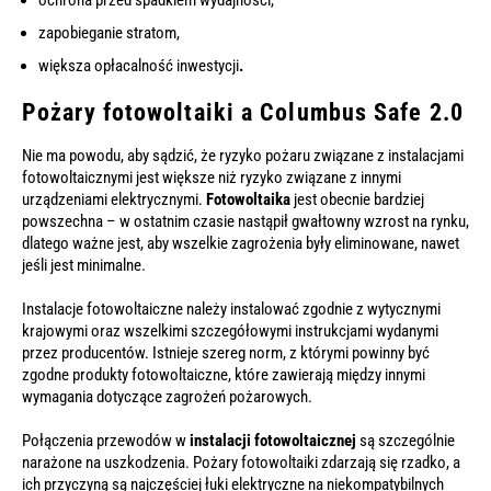
ochrona przed spadkiem wydajności,
zapobieganie stratom,
większa opłacalność inwestycji
.
Pożary fotowoltaiki a Columbus Safe 2.0
Nie ma powodu, aby sądzić, że ryzyko pożaru związane z instalacjami
fotowoltaicznymi jest większe niż ryzyko związane z innymi
urządzeniami elektrycznymi.
Fotowoltaika
jest obecnie bardziej
powszechna – w ostatnim czasie nastąpił gwałtowny wzrost na rynku,
dlatego ważne jest, aby wszelkie zagrożenia były eliminowane, nawet
jeśli jest minimalne.
Instalacje fotowoltaiczne należy instalować zgodnie z wytycznymi
krajowymi oraz wszelkimi szczegółowymi instrukcjami wydanymi
przez producentów. Istnieje szereg norm, z którymi powinny być
zgodne produkty fotowoltaiczne, które zawierają między innymi
wymagania dotyczące zagrożeń pożarowych.
Połączenia przewodów w
instalacji fotowoltaicznej
są szczególnie
narażone na uszkodzenia. Pożary fotowoltaiki zdarzają się rzadko, a
ich przyczyną są najczęściej łuki elektryczne na niekompatybilnych