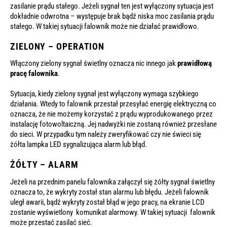
zasilanie prądu stałego. Jeżeli sygnał ten jest wyłączony sytuacja jest
dokładnie odwrotna – występuje brak bądź niska moc zasilania prądu
stałego. W takiej sytuacji falownik może nie działać prawidłowo.
ZIELONY – OPERATION
Włączony zielony sygnał świetlny oznacza nic innego jak
prawidłową
pracę falownika
.
Sytuacja, kiedy zielony sygnał jest wyłączony wymaga szybkiego
działania. Wtedy to falownik przestał przesyłać energię elektryczną co
oznacza, że nie możemy korzystać z prądu wyprodukowanego przez
instalację fotowoltaiczną. Jej nadwyżki nie zostaną również przesłane
do sieci. W przypadku tym należy zweryfikować czy nie świeci się
żółta lampka LED sygnalizująca alarm lub błąd.
ŻÓŁTY – ALARM
Jeżeli na przednim panelu falownika załączył się żółty sygnał świetlny
oznacza to, że wykryty został stan alarmu lub błędu. Jeżeli falownik
uległ awarii, bądź wykryty został błąd w jego pracy, na ekranie LCD
zostanie wyświetlony komunikat alarmowy. W takiej sytuacji falownik
może przestać zasilać sieć.