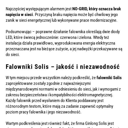
Najczęściej występującym alarmem jest
NO-GRID, kt
óry oznacza brak
napięcia w sieci
. Przyczyną braku napięcia może być chwilowy jego
zanik w sieci energetycznej lub wykonywane prace modernizacyjne.
Podsumowując – poprawne działanie falownika określają dwie diody
LED, które świecą jednocześnie: czerwona i zielona. Wtedy też
instalacja działa prawidłowo, wyprodukowana energia elektryczna
przeznaczana jest na bieżące zużycie, a jej nadwyżki przekazywane są
do sieci.
Falowniki Solis – jakość i niezawodność
W tym miejscu przede wszystkim należy podkreślić, że
falowniki Solis
zaprojektowane zostały zgodnie z najważniejszymi
międzynarodowymi normami w odniesieniu do sieci, jak i wymogami z
zakresu bezpieczeństwa i kompatybilności elektromagnetycznej.
Każdy falownik przed wysłaniem do Klienta poddawany jest
różnorodnym testom, które mają za zadanie zapewnić optymalny
poziom pracy falownika i jego niezawodność.
Wartym podkreślenia jest również fakt, że firma Ginlong Solis jest