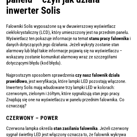
inwerter Solis
Falowniki Solis wyposażone są w dwuwierszowy wyświetlacz
ciekłokrystaliczny (LCD), który umieszczony jest na przednim panelu.
Wyświetlacz ten pokazuje informacje na temat
stanu pracy falownika
i
danych dotyczących jego działania. Jeżeli wykryty zostanie stan
alarmowy lub błąd takie informacje pojawią się na wyświetlaczu –
wskazany zostanie komunikat alarmowy wraz ze szczegółami
dotyczącymi błędu (kod błędu).
Najprostszym sposobem sprawdzenia
czy nasz falownik działa
prawidłowo
, jest weryfikacja, które lampki LED pozostają włączone.
Inwertery Solis mają wbudowane trzy lampki LED w kolorach:
czerwonym, zielonym i żółtym, które sygnalizują stan jego pracy.
Znajdują się one na wyświetlaczu w panelu przednim falownika. Co
oznaczają?
CZERWONY – POWER
Czerwona lampka określa
stan zasilania falownika
. Jeżeli czerwony
sygnał świetlny LED jest włączony oznacza to, że falownik wykrywa