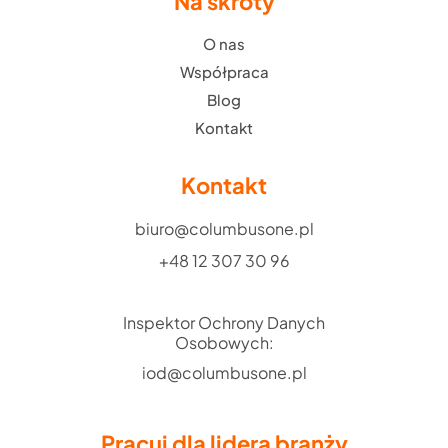
Na skróty
O nas
Współpraca
Blog
Kontakt
Kontakt
biuro@columbusone.pl
+48 12 307 30 96
Inspektor Ochrony Danych
Osobowych:
iod@columbusone.pl
Pracuj dla lidera branży