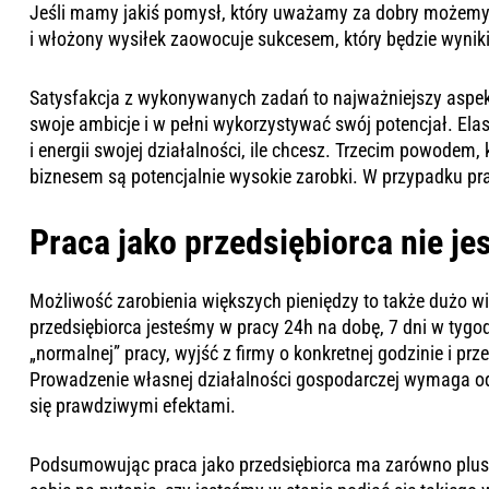
Jeśli mamy jakiś pomysł, który uważamy za dobry możem
i włożony wysiłek zaowocuje sukcesem, który będzie wynik
Satysfakcja z wykonywanych zadań to najważniejszy aspek
swoje ambicje i w pełni wykorzystywać swój potencjał. Ela
i energii swojej działalności, ile chcesz. Trzecim powodem
biznesem są potencjalnie wysokie zarobki. W przypadku p
Praca jako przedsiębiorca nie je
Możliwość zarobienia większych pieniędzy to także dużo w
przedsiębiorca jesteśmy w pracy 24h na dobę, 7 dni w tyg
„normalnej” pracy, wyjść z firmy o konkretnej godzinie i p
Prowadzenie własnej działalności gospodarczej wymaga o
się prawdziwymi efektami.
Podsumowując praca jako przedsiębiorca ma zarówno plusy