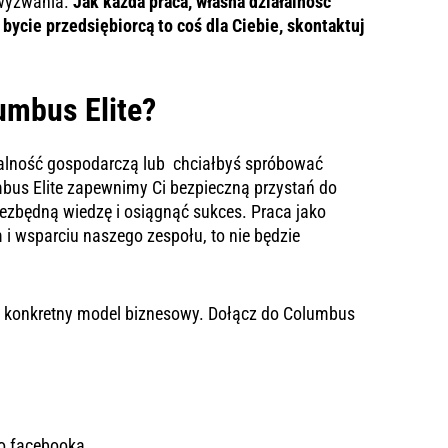
 wyzwania.
Jak każda praca, własna działalność
 bycie przedsiębiorcą to coś dla Ciebie, skontaktuj
umbus Elite?
ałalność gospodarczą lub chciałbyś spróbować
mbus Elite zapewnimy Ci bezpieczną przystań do
ezbędną wiedzę i osiągnąć sukces. Praca jako
 i wsparciu naszego zespołu, to nie będzie
nsa konkretny model biznesowy. Dołącz do Columbus
go
facebooka