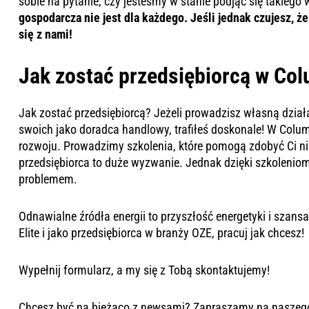
sobie na pytanie, czy jesteśmy w stanie podjąć się takiego
gospodarcza nie jest dla każdego. Jeśli jednak czujesz, że
się z nami!
Jak zostać przedsiębiorcą w Col
Jak zostać przedsiębiorcą? Jeżeli prowadzisz własną dzi
swoich jako doradca handlowy, trafiłeś doskonale! W Colu
rozwoju. Prowadzimy szkolenia, które pomogą zdobyć Ci ni
przedsiębiorca to duże wyzwanie. Jednak dzięki szkoleniom
problemem.
Odnawialne źródła energii to przyszłość energetyki i sza
Elite i jako przedsiębiorca w branży OZE, pracuj jak chcesz!
Wypełnij
formularz
, a my się z Tobą skontaktujemy!
Chcesz być na bieżąco z newsami? Zapraszamy na nasze