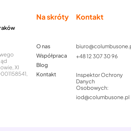
Na skróty
Kontakt
Kraków
O nas
biuro@columbusone.
jowego
Współpraca
+48 12 307 30 96
Sąd
Blog
owie, XI
001158541,
Kontakt
Inspektor Ochrony
Danych
Osobowych:
iod@columbusone.pl