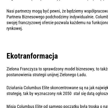
Nasi partnerzy
mogą być pewni, że będziemy współpracować
Partnera Biznesowego podchodzimy indywidualnie.
Columbu
swojej franczyzowej ofercie pozwala każdemu na funkcjon
rynkowej
.
Ekotranformacja
Zielona Franczyza to sprawdzony model biznesowy, to także
postanowienia strategii unijnej
Zielonego Ładu
.
Działania Columbus Elite skoncentrowane są na jak najwięk
strategię, tak by wyznaczony rok 2050 stał się datą ogłosz
Misją Columbus Elite od samego początku była troska o nat