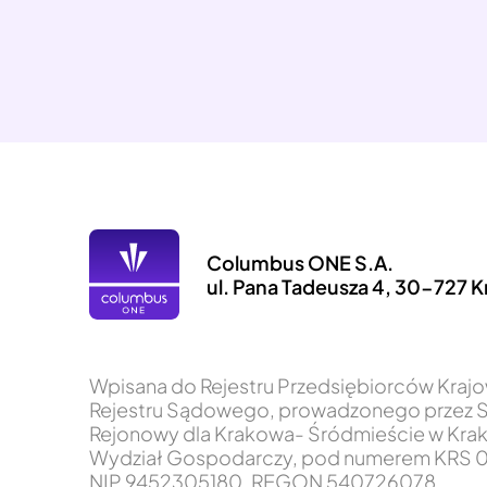
Columbus ONE S.A.
ul. Pana Tadeusza 4, 30-727 
Wpisana do Rejestru Przedsiębiorców Kra
Rejestru Sądowego, prowadzonego przez 
Rejonowy dla Krakowa- Śródmieście w Krak
Wydział Gospodarczy, pod numerem KRS 0
NIP 9452305180, REGON 540726078