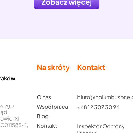
Zobacz więcej
Na skróty
Kontakt
Kraków
O nas
biuro@columbusone.
jowego
Współpraca
+48 12 307 30 96
Sąd
Blog
owie, XI
001158541,
Kontakt
Inspektor Ochrony
Danych