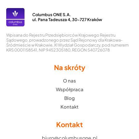
Columbus ONE S.A.
ul. Pana Tadeusza 4, 30-727 Kraków
Wpisana do Rejestru Przedsiębiorców Krajowego Rejestru
Sądowego, prowadzonego przez Sąd Rejonowy dla Krakowa-
Śródmieście w Krakowie, XI Wydział Gospodarczy, pod numerem
KRS 0001158541, NIP 9452305180, REGON 540726078
Na skróty
O nas
Współpraca
Blog
Kontakt
Kontakt
biuro@columbusone.pl