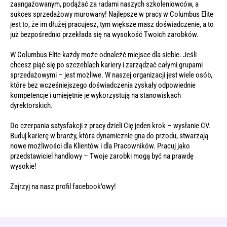
zaangażowanym, podążać za radami naszych szkoleniowców, a
sukces sprzedażowy murowany! Najlepsze w pracy w Columbus Elite
jest to, że im dłużej pracujesz, tym większe masz doświadczenie, a to
już bezpośrednio przekłada się na wysokość Twoich zarobków.
W Columbus Elite każdy może odnaleźć miejsce dla siebie. Jeśli
chcesz piąć się po szczeblach kariery i zarządzać całymi grupami
sprzedażowymi – jest możliwe. W naszej organizacji jest wiele osób,
które bez wcześniejszego doświadczenia zyskały odpowiednie
kompetencje i umiejętnie je wykorzystują na stanowiskach
dyrektorskich.
Do czerpania satysfakcji z pracy dzieli Cię jeden krok – wysłanie CV.
Buduj karierę w branży, która dynamicznie gna do przodu, stwarzają
nowe możliwości dla Klientów i dla Pracowników. Pracuj jako
przedstawiciel handlowy – Twoje zarobki mogą być na prawdę
wysokie!
Zajrzyj na nasz profil
facebook’owy
!