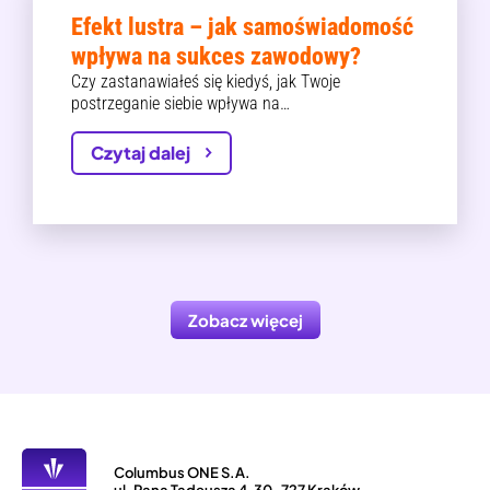
Efekt lustra – jak samoświadomość
wpływa na sukces zawodowy?
Czy zastanawiałeś się kiedyś, jak Twoje
postrzeganie siebie wpływa na…
Czytaj dalej
Zobacz więcej
Columbus ONE S.A.
ul. Pana Tadeusza 4, 30-727 Kraków