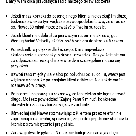
Damy Wam kilka przydatnych rad z naszego doświadczenia.
Jeżeli masz kontakt do potencjalnego klienta, nie czekaj! Im dłużej
będziesz zwlekać tym większe prawdopodobieństwo, że stracisz
go. Nawet 30 minut może zaważyć o Twoim sukcesie.
Jeżeli klient nie odebrał za pierwszym razem nie skreślaj go.
Według badań
Velocify aż 93% osób odbiera dopiero za 6 razem.
Poniedziałki są ciężkie dla każdego. Dni z największą
skutecznością sprzedaży to środa i czwartek. Oczywiście nie ma
co odpuszczać reszty dni, ale w te dwa szczególnie można się
przyłożyć.
Dzwoń rano między 8 a 9 albo po południu od 16 do 18, wtedy jest
większa szansa, że potencjalny klient odbierze. Nie każdy może
rozmawiać w pracy.
Poinformuj na początku rozmowy, że ten telefon nie będzie trwać
długo. Możesz powiedzieć “Zajmę Panu 5 minut”, konkretne
określenie czasu wzbudza większe zaufanie.
Uśmiechaj się! Nawet rozmawiając z Klientem przez telefon nie
zapominaj o uśmiechu, sprawia on, że po drugiej stronie słuchawki
brzmisz optymistycznie i przyjaźnie.
Zadawaj otwarte pytania. Nic tak nie buduje zaufania jak chęć