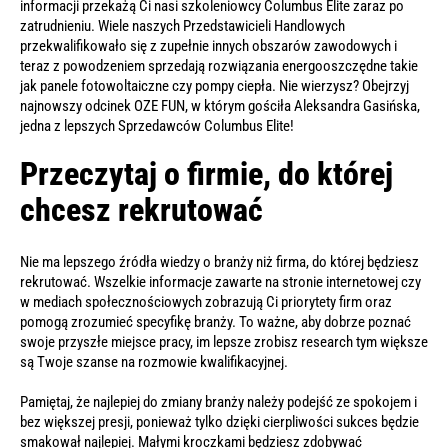
informacji przekażą Ci nasi szkoleniowcy Columbus Elite zaraz po
zatrudnieniu. Wiele naszych Przedstawicieli Handlowych
przekwalifikowało się z zupełnie innych obszarów zawodowych i
teraz z powodzeniem sprzedają rozwiązania energooszczędne takie
jak panele fotowoltaiczne czy pompy ciepła. Nie wierzysz? Obejrzyj
najnowszy odcinek
OZE FUN
, w którym gościła Aleksandra Gasińska,
jedna z lepszych Sprzedawców Columbus Elite!
Przeczytaj o firmie, do której
chcesz rekrutować
Nie ma lepszego źródła wiedzy o branży niż firma, do której będziesz
rekrutować. Wszelkie informacje zawarte na stronie internetowej czy
w
mediach społecznościowych
zobrazują Ci priorytety firm oraz
pomogą zrozumieć specyfikę branży. To ważne, aby dobrze poznać
swoje przyszłe miejsce pracy, im lepsze zrobisz research tym większe
są Twoje szanse na rozmowie kwalifikacyjnej.
Pamiętaj, że najlepiej do zmiany branży należy podejść ze spokojem i
bez większej presji, ponieważ tylko dzięki cierpliwości sukces będzie
smakował najlepiej. Małymi kroczkami będziesz zdobywać