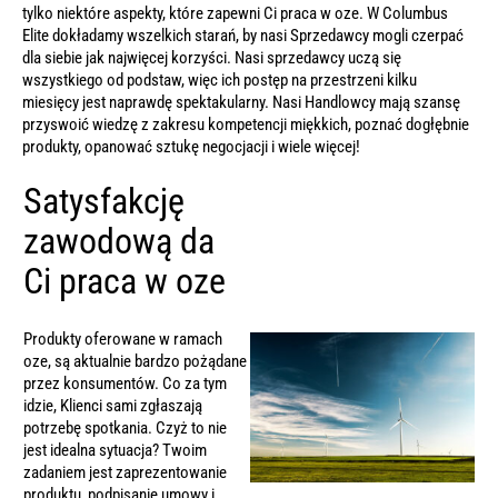
tylko niektóre aspekty, które zapewni Ci
praca w oze
. W Columbus
Elite dokładamy wszelkich starań, by nasi Sprzedawcy mogli czerpać
dla siebie jak najwięcej korzyści. Nasi sprzedawcy uczą się
wszystkiego od podstaw, więc ich postęp na przestrzeni kilku
miesięcy jest naprawdę spektakularny. Nasi Handlowcy mają szansę
przyswoić wiedzę z zakresu kompetencji miękkich, poznać dogłębnie
produkty, opanować sztukę negocjacji i wiele więcej!
Satysfakcję
zawodową da
Ci praca w oze
Produkty oferowane w ramach
oze, są aktualnie bardzo pożądane
przez konsumentów. Co za tym
idzie, Klienci sami zgłaszają
potrzebę spotkania. Czyż to nie
jest idealna sytuacja? Twoim
zadaniem jest zaprezentowanie
produktu, podpisanie umowy i